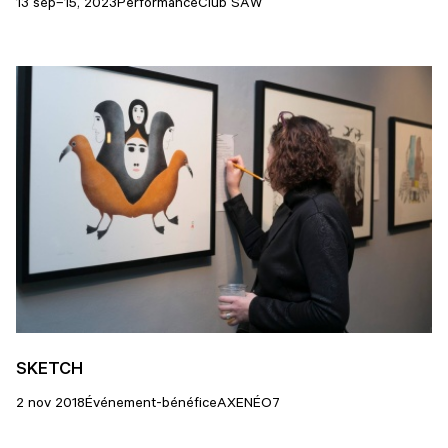
13 sep–15, 2023
Performance
Club SAW
SKETCH
2 nov 2018
Événement-bénéfice
AXENÉO7