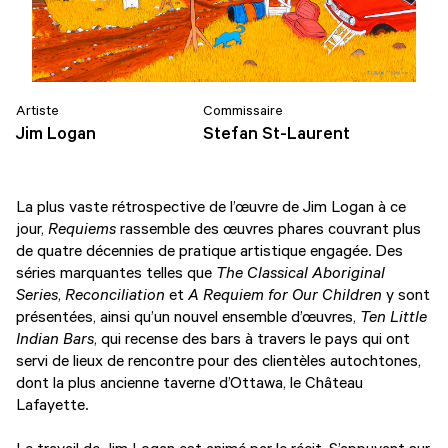
Artiste
Commissaire
Jim Logan
Stefan St-Laurent
La plus vaste rétrospective de l’œuvre de Jim Logan à ce
jour,
Requiems
rassemble des œuvres phares couvrant plus
de quatre décennies de pratique artistique engagée. Des
séries marquantes telles que
The Classical Aboriginal
Series
,
Reconciliation
et
A Requiem for Our Children
y sont
présentées, ainsi qu’un nouvel ensemble d’œuvres,
Ten Little
Indian Bars
, qui recense des bars à travers le pays qui ont
servi de lieux de rencontre pour des clientèles autochtones,
dont la plus ancienne taverne d’Ottawa, le Château
Lafayette.
Le travail de Jim Logan est animé par le récit. S’appuyant sur