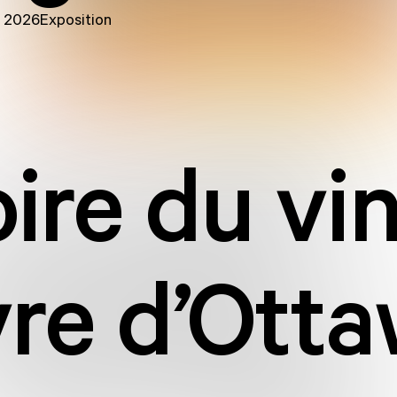
û 2026
Exposition
ire du vi
vre d’Ott