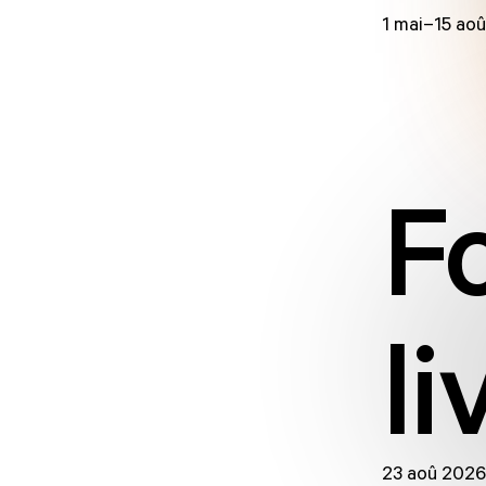
1 mai–15 ao
Fo
li
23 aoû 2026