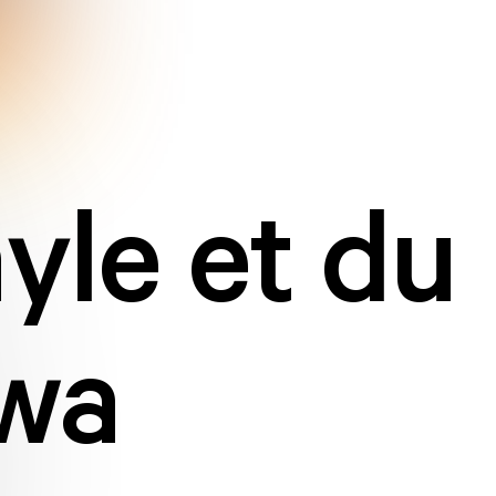
nyle et du
awa