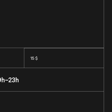
15 $
9h–23h