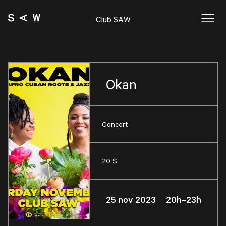
Club SAW
Okan
Concert
20 $
25 nov 2023 20h–23h