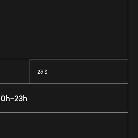
25 $
20h–23h