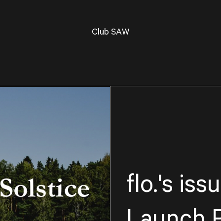
Club SAW
flo.'s iss
Launch P