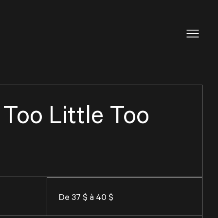
 Too Little Too
De 37 $ à 40 $