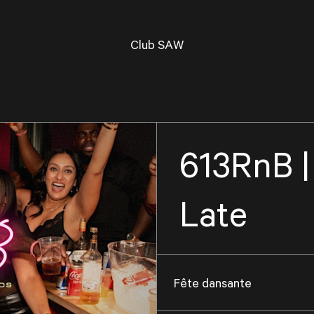
Club SAW
613RnB |
Late
Fête dansante