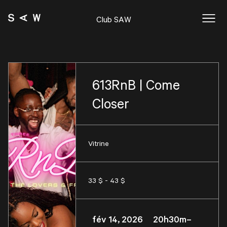
Club SAW
613RnB | Come
Closer
Vitrine
33 $ - 43 $
fév 14, 2026 20h30m–