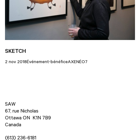
SKETCH
2 nov 2018
Événement-bénéfice
AXENÉO7
SAW
67, rue Nicholas
Ottawa ON K1N 7B9
Canada
(613) 236-6181